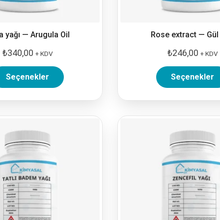
 yağı — Arugula Oil
Rose extract — Gül
₺
340,00
₺
246,00
+ KDV
+ KDV
Seçenekler
Seçenekler