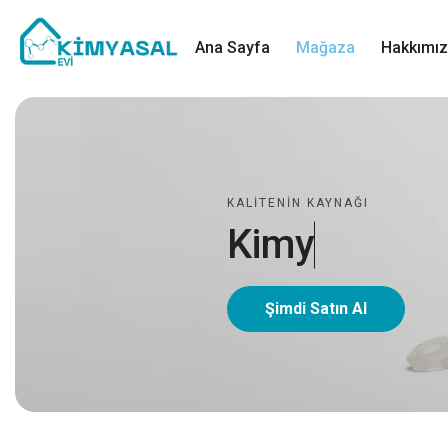
Ana Sayfa
Mağaza
Hakkımı
KALITENIN KAYNAĞI
K
i
m
y
a
s
a
l
Şimdi Satın Al