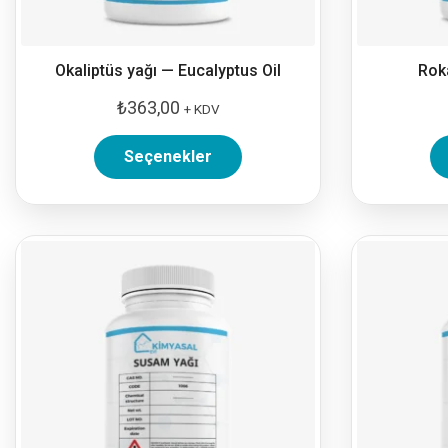
Okaliptüs yağı — Eucalyptus Oil
Roka
₺
363,00
+ KDV
Seçenekler