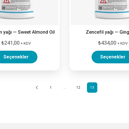
m yağı — Sweet Almond Oil
Zencefil yağı — Ging
₺
241,00
₺
434,00
+ KDV
+ KDV
Seçenekler
Seçenekler
1
…
12
13