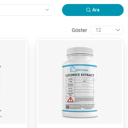
Ara
Göster