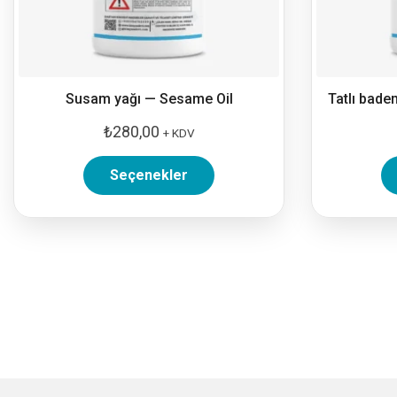
Susam yağı — Sesame Oil
Tatlı bade
₺
280,00
+ KDV
Seçenekler