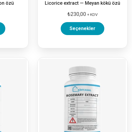
on özü
Licorice extract — Meyan kökü özü
₺
230,00
+ KDV
Seçenekler