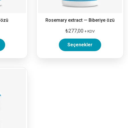
 özü
Rosemary extract — Biberiye özü
₺
277,00
+ KDV
Seçenekler