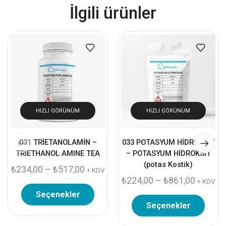
İlgili ürünler
HIZLI GÖRÜNÜM
HIZLI GÖRÜNÜM
031 TRİETANOLAMİN –
033 POTASYUM HİDROKSİT
TRIETHANOL AMINE TEA
– POTASYUM HİDROKSİT
(potas Kostik)
₺
234,00
–
₺
517,00
+ KDV
₺
224,00
–
₺
861,00
+ KDV
Seçenekler
Seçenekler