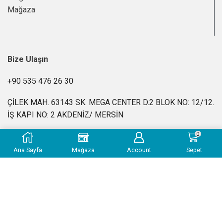
Mağaza
Bize Ulaşın
+90 535 476 26 30
ÇİLEK MAH. 63143 SK. MEGA CENTER D.2 BLOK NO: 12/12.
İŞ KAPI NO: 2 AKDENİZ/ MERSİN
0
info@kimyasalevi.com
Ana Sayfa
Mağaza
Account
Sepet
Pzt-Cuma: 10:00 – 18:00
SSS
|
Gizlilik Politikası
|
İade ve Geri Ödeme Politikası