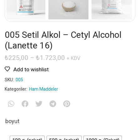
005 Setil Alkol – Cetyl Alcohol
(Lanette 16)
₺
225,00
–
₺
1.723,00
+ KDV
Add to wishlist
SKU:
005
Kategoriler:
Ham Maddeler
boyut