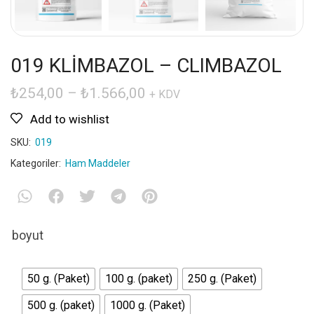
019 KLİMBAZOL – CLIMBAZOL
₺
254,00
–
₺
1.566,00
+ KDV
Add to wishlist
SKU:
019
Kategoriler:
Ham Maddeler
boyut
50 g. (Paket)
100 g. (paket)
250 g. (Paket)
500 g. (paket)
1000 g. (Paket)