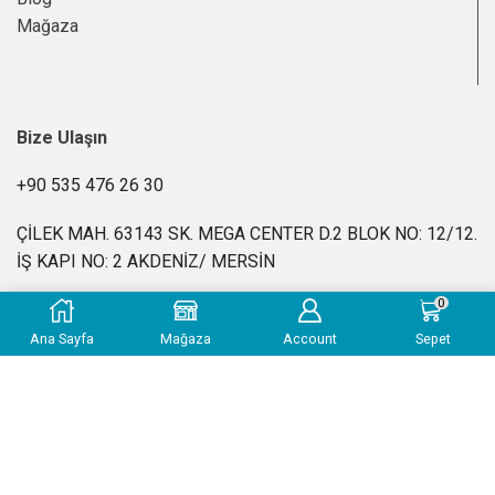
Mağaza
Bize Ulaşın
+90 535 476 26 30
ÇİLEK MAH. 63143 SK. MEGA CENTER D.2 BLOK NO: 12/12.
İŞ KAPI NO: 2 AKDENİZ/ MERSİN
0
info@kimyasalevi.com
Ana Sayfa
Mağaza
Account
Sepet
Pzt-Cuma: 10:00 – 18:00
SSS
|
Gizlilik Politikası
|
İade ve Geri Ödeme Politikası