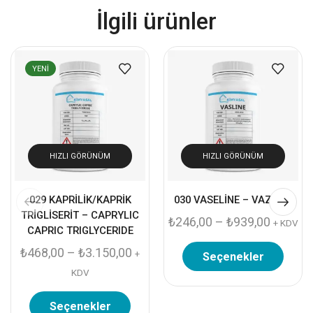
İlgili ürünler
YENI
HIZLI GÖRÜNÜM
HIZLI GÖRÜNÜM
029 KAPRİLİK/KAPRİK
030 VASELİNE – VAZELIN
TRİGLİSERİT – CAPRYLIC
₺
246,00
–
₺
939,00
+ KDV
CAPRIC TRIGLYCERIDE
₺
468,00
–
₺
3.150,00
+
Seçenekler
KDV
Seçenekler