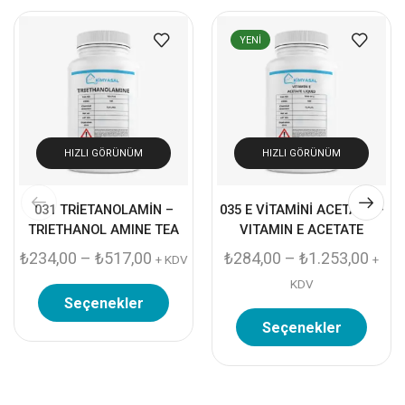
YENI
HIZLI GÖRÜNÜM
HIZLI GÖRÜNÜM
031 TRİETANOLAMİN –
035 E VİTAMİNİ ACETATE –
TRIETHANOL AMINE TEA
VITAMIN E ACETATE
₺
234,00
–
₺
517,00
₺
284,00
–
₺
1.253,00
+ KDV
+
KDV
Seçenekler
Seçenekler