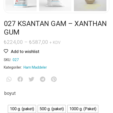
027 KSANTAN GAM – XANTHAN
GUM
₺
224,00
–
₺
587,00
+ KDV
Add to wishlist
SKU:
027
Kategoriler:
Ham Maddeler
boyut
100 g. (paket)
500 g. (paket)
1000 g. (Paket)