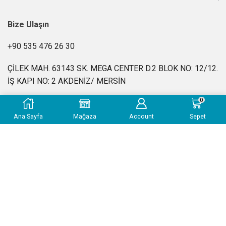
Bize Ulaşın
+90 535 476 26 30
ÇİLEK MAH. 63143 SK. MEGA CENTER D.2 BLOK NO: 12/12.
İŞ KAPI NO: 2 AKDENİZ/ MERSİN
0
info@kimyasalevi.com
Ana Sayfa
Mağaza
Account
Sepet
Pzt-Cuma: 10:00 – 18:00
SSS
|
Gizlilik Politikası
|
İade ve Geri Ödeme Politikası