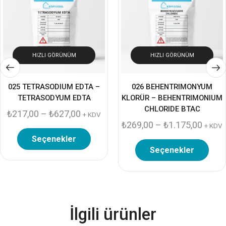
HIZLI GÖRÜNÜM
HIZLI GÖRÜNÜM
025 TETRASODIUM EDTA –
026 BEHENTRIMONYUM
TETRASODYUM EDTA
KLORÜR – BEHENTRIMONIUM
CHLORIDE BTAC
₺
217,00
–
₺
627,00
+ KDV
₺
269,00
–
₺
1.175,00
+ KDV
Seçenekler
Seçenekler
İlgili ürünler