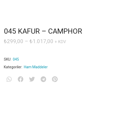
045 KAFUR – CAMPHOR
₺
299,00
–
₺
1.017,00
+ KDV
SKU:
045
Kategoriler:
Ham Maddeler