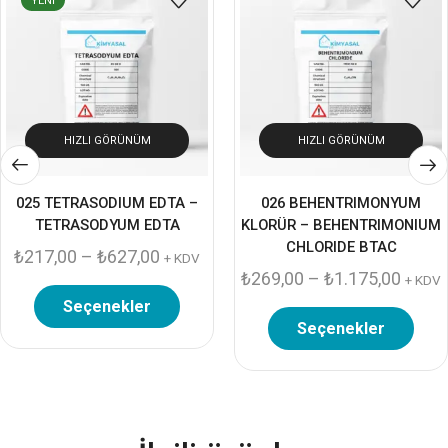
YENI
HIZLI GÖRÜNÜM
HIZLI GÖRÜNÜM
025 TETRASODIUM EDTA –
026 BEHENTRIMONYUM
TETRASODYUM EDTA
KLORÜR – BEHENTRIMONIUM
CHLORIDE BTAC
₺
217,00
–
₺
627,00
+ KDV
₺
269,00
–
₺
1.175,00
+ KDV
Seçenekler
Seçenekler