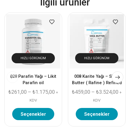
İlgili ürünler
HIZLI GÖRÜNÜM
HIZLI GÖRÜNÜM
028 Parafin Yağı – Likit
008 Karite Yağı – Shea
Parafin oil
Butter ( Rafine ) Refined
₺
261,00
–
₺
1.175,00
₺
459,00
–
₺
3.524,00
+
+
KDV
KDV
Seçenekler
Seçenekler