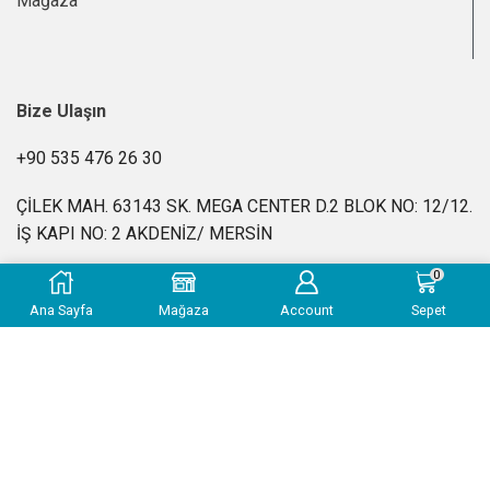
Mağaza
Bize Ulaşın
+90 535 476 26 30
ÇİLEK MAH. 63143 SK. MEGA CENTER D.2 BLOK NO: 12/12.
İŞ KAPI NO: 2 AKDENİZ/ MERSİN
0
info@kimyasalevi.com
Ana Sayfa
Mağaza
Account
Sepet
Pzt-Cuma: 10:00 – 18:00
SSS
|
Gizlilik Politikası
|
İade ve Geri Ödeme Politikası