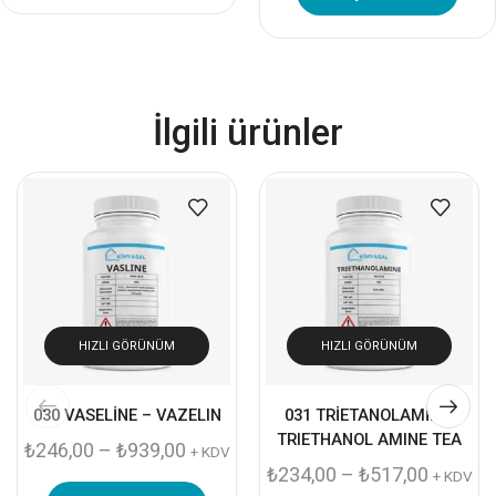
İlgili ürünler
HIZLI GÖRÜNÜM
HIZLI GÖRÜNÜM
030 VASELİNE – VAZELIN
031 TRİETANOLAMİN –
TRIETHANOL AMINE TEA
₺
246,00
–
₺
939,00
+ KDV
₺
234,00
–
₺
517,00
+ KDV