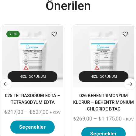
Önerilen
YENI
HIZLI GÖRÜNÜM
HIZLI GÖRÜNÜM
025 TETRASODIUM EDTA –
026 BEHENTRIMONYUM
TETRASODYUM EDTA
KLORÜR – BEHENTRIMONIUM
CHLORIDE BTAC
₺
217,00
–
₺
627,00
+ KDV
₺
269,00
–
₺
1.175,00
+ KDV
Seçenekler
Seçenekler