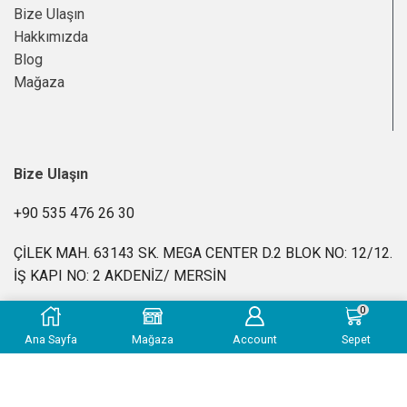
Bize Ulaşın
Hakkımızda
Blog
Mağaza
Bize Ulaşın
+90 535 476 26 30
ÇİLEK MAH. 63143 SK. MEGA CENTER D.2 BLOK NO: 12/12.
İŞ KAPI NO: 2 AKDENİZ/ MERSİN
0
info@kimyasalevi.com
Ana Sayfa
Mağaza
Account
Sepet
Pzt-Cuma: 10:00 – 18:00