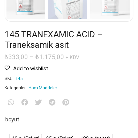
145 TRANEXAMIC ACID –
Traneksamik asit
₺
333,00
–
₺
1.175,00
+ KDV
Add to wishlist
SKU:
145
Kategoriler:
Ham Maddeler
boyut