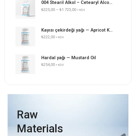
004 Stearil Alkol – Cetearyl Alcohol (lanette o)
₺
225,00
–
₺
1.723,00
+ KDV
Kayısı çekirdeği yağı — Apricot Kernel Oil
₺
222,00
+ KDV
Hardal yağı — Mustard Oil
₺
254,00
+ KDV
Raw
Materials