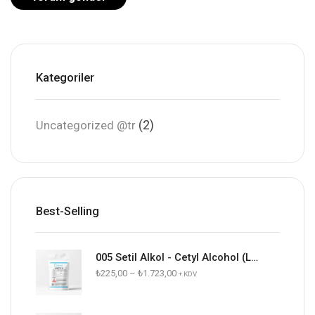
Kategoriler
(2)
Uncategorized @tr
Best-Selling
005 Setil Alkol - Cetyl Alcohol (Lanette 16)
₺
225,00
–
₺
1.723,00
+ KDV